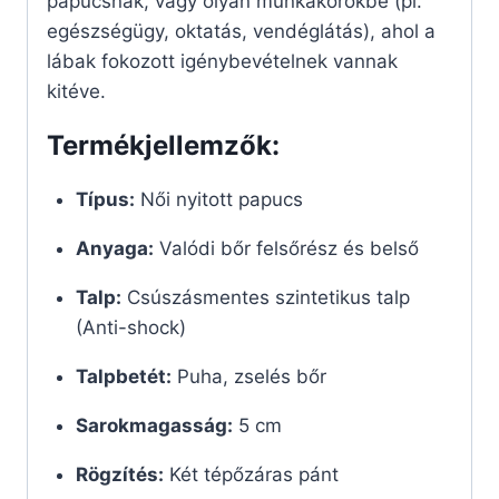
papucsnak, vagy olyan munkakörökbe (pl.
egészségügy, oktatás, vendéglátás), ahol a
lábak fokozott igénybevételnek vannak
kitéve.
Termékjellemzők:
Típus:
Női nyitott papucs
Anyaga:
Valódi bőr felsőrész és belső
Talp:
Csúszásmentes szintetikus talp
(Anti-shock)
Talpbetét:
Puha, zselés bőr
Sarokmagasság:
5 cm
Rögzítés:
Két tépőzáras pánt