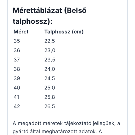
Mérettáblázat (Belső
talphossz):
Méret
Talphossz (cm)
35
22,5
36
23,0
37
23,5
38
24,0
39
24,5
40
25,0
41
25,8
42
26,5
A megadott méretek tájékoztató jellegűek, a
gyártó által meghatározott adatok. A