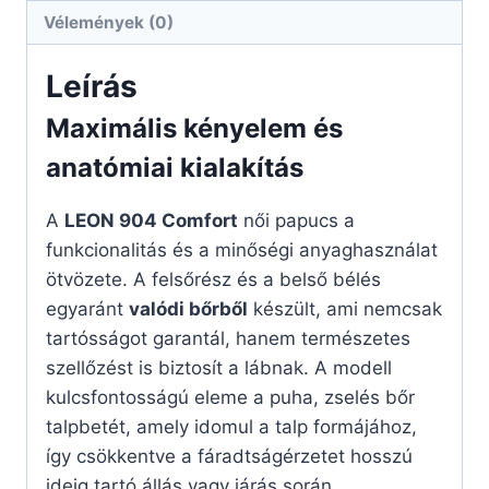
Vélemények (0)
Leírás
Maximális kényelem és
anatómiai kialakítás
A
LEON 904 Comfort
női papucs a
funkcionalitás és a minőségi anyaghasználat
ötvözete. A felsőrész és a belső bélés
egyaránt
valódi bőrből
készült, ami nemcsak
tartósságot garantál, hanem természetes
szellőzést is biztosít a lábnak. A modell
kulcsfontosságú eleme a puha, zselés bőr
talpbetét, amely idomul a talp formájához,
így csökkentve a fáradtságérzetet hosszú
ideig tartó állás vagy járás során.