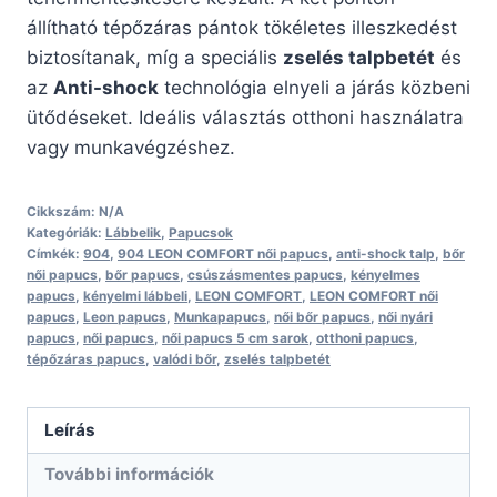
állítható tépőzáras pántok tökéletes illeszkedést
biztosítanak, míg a speciális
zselés talpbetét
és
az
Anti-shock
technológia elnyeli a járás közbeni
ütődéseket. Ideális választás otthoni használatra
vagy munkavégzéshez.
Cikkszám:
N/A
Kategóriák:
Lábbelik
,
Papucsok
Címkék:
904
,
904 LEON COMFORT női papucs
,
anti-shock talp
,
bőr
női papucs
,
bőr papucs
,
csúszásmentes papucs
,
kényelmes
papucs
,
kényelmi lábbeli
,
LEON COMFORT
,
LEON COMFORT női
papucs
,
Leon papucs
,
Munkapapucs
,
női bőr papucs
,
női nyári
papucs
,
női papucs
,
női papucs 5 cm sarok
,
otthoni papucs
,
tépőzáras papucs
,
valódi bőr
,
zselés talpbetét
Leírás
További információk