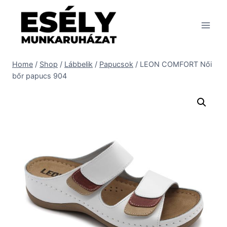
Skip
to
content
Home
/
Shop
/
Lábbelik
/
Papucsok
/
LEON COMFORT Női
bőr papucs 904