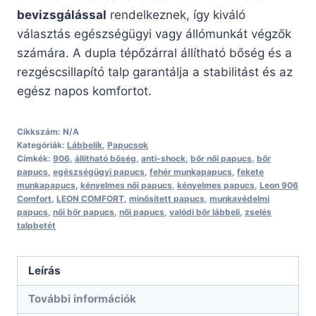
bevizsgálással
rendelkeznek, így kiváló
választás egészségügyi vagy állómunkát végzők
számára. A dupla tépőzárral állítható bőség és a
rezgéscsillapító talp garantálja a stabilitást és az
egész napos komfortot.
Cikkszám:
N/A
Kategóriák:
Lábbelik
,
Papucsok
Címkék:
906
,
állítható bőség
,
anti-shock
,
bőr női papucs
,
bőr
papucs
,
egészségügyi papucs
,
fehér munkapapucs
,
fekete
munkapapucs
,
kényelmes női papucs
,
kényelmes papucs
,
Leon 906
Comfort
,
LEON COMFORT
,
minősített papucs
,
munkavédelmi
papucs
,
női bőr papucs
,
női papucs
,
valódi bőr lábbeli
,
zselés
talpbetét
Leírás
További információk