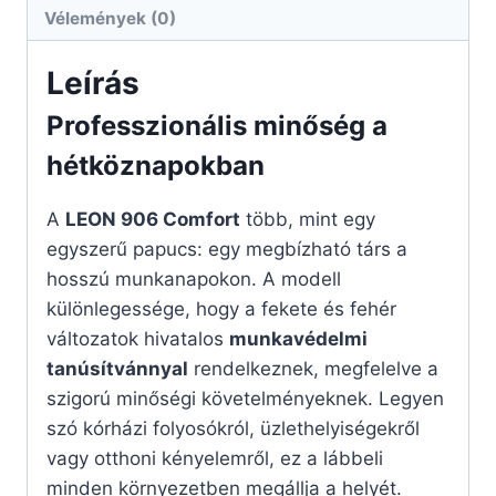
Vélemények (0)
Leírás
Professzionális minőség a
hétköznapokban
A
LEON 906 Comfort
több, mint egy
egyszerű papucs: egy megbízható társ a
hosszú munkanapokon. A modell
különlegessége, hogy a fekete és fehér
változatok hivatalos
munkavédelmi
tanúsítvánnyal
rendelkeznek, megfelelve a
szigorú minőségi követelményeknek. Legyen
szó kórházi folyosókról, üzlethelyiségekről
vagy otthoni kényelemről, ez a lábbeli
minden környezetben megállja a helyét.