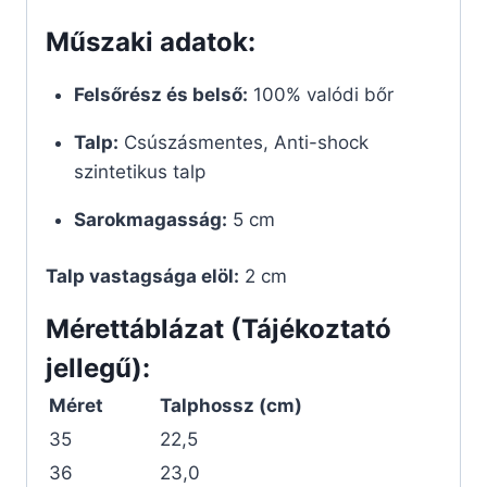
Műszaki adatok:
Felsőrész és belső:
100% valódi bőr
Talp:
Csúszásmentes, Anti-shock
szintetikus talp
Sarokmagasság:
5 cm
Talp vastagsága elöl:
2 cm
Mérettáblázat (Tájékoztató
jellegű):
Méret
Talphossz (cm)
35
22,5
36
23,0