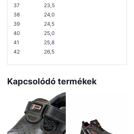
37
23,5
38
24,0
39
24,5
40
25,0
41
25,8
42
26,5
Kapcsolódó termékek