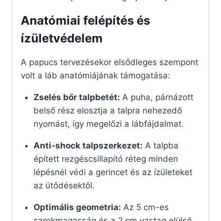
Anatómiai felépítés és
ízületvédelem
A papucs tervezésekor elsődleges szempont
volt a láb anatómiájának támogatása:
Zselés bőr talpbetét:
A puha, párnázott
belső rész elosztja a talpra nehezedő
nyomást, így megelőzi a lábfájdalmat.
Anti-shock talpszerkezet:
A talpba
épített rezgéscsillapító réteg minden
lépésnél védi a gerincet és az ízületeket
az ütődésektől.
Optimális geometria:
Az 5 cm-es
sarokmagasság és a 2 cm vastag elülső