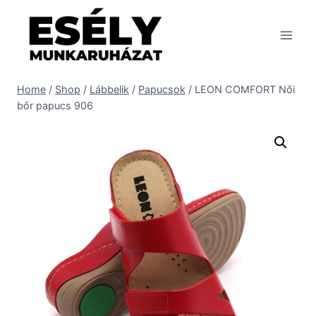
Skip
to
content
Home
/
Shop
/
Lábbelik
/
Papucsok
/
LEON COMFORT Női
bőr papucs 906