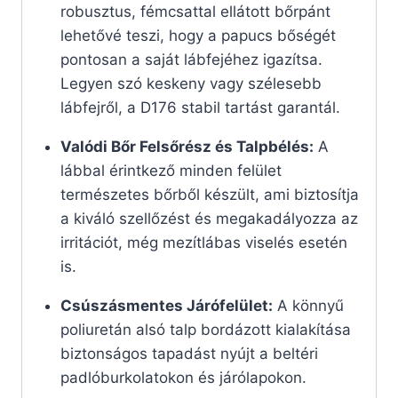
robusztus, fémcsattal ellátott bőrpánt
lehetővé teszi, hogy a papucs bőségét
pontosan a saját lábfejéhez igazítsa.
Legyen szó keskeny vagy szélesebb
lábfejről, a D176 stabil tartást garantál.
Valódi Bőr Felsőrész és Talpbélés:
A
lábbal érintkező minden felület
természetes bőrből készült, ami biztosítja
a kiváló szellőzést és megakadályozza az
irritációt, még mezítlábas viselés esetén
is.
Csúszásmentes Járófelület:
A könnyű
poliuretán alsó talp bordázott kialakítása
biztonságos tapadást nyújt a beltéri
padlóburkolatokon és járólapokon.