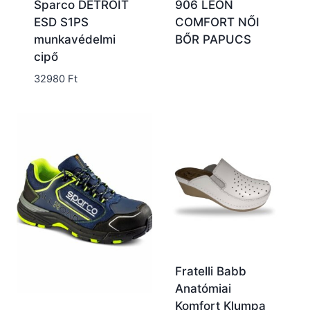
Sparco DETROIT
906 LEON
ESD S1PS
COMFORT NŐI
munkavédelmi
BŐR PAPUCS
cipő
32980
Ft
Fratelli Babb
Anatómiai
Komfort Klumpa