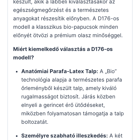
készült, akik a lábbeli kiválasztásakor az
egészségmegőrzést és a természetes
anyagokat részesítik előnyben. A D176-os
modell a klasszikus bio-papucsok minden
előnyét ötvözi a prémium olasz minőséggel.
Miért kiemelkedő választás a D176-os
modell?
Anatómiai Parafa-Latex Talp:
A „Bio”
technológia alapja a természetes parafa
őrleményből készült talp, amely kiváló
rugalmasságot biztosít. Járás közben
elnyeli a gerincet érő ütődéseket,
miközben folyamatosan támogatja a talp
boltozatát.
Személyre szabható illeszkedés:
A két