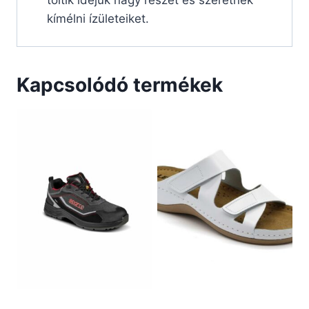
töltik idejük nagy részét és szeretnék
kímélni ízületeiket.
Kapcsolódó termékek