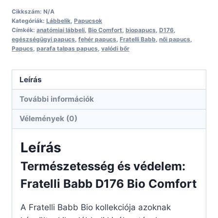
Cikkszám:
N/A
Kategóriák:
Lábbelik
,
Papucsok
Címkék:
anatómiai lábbeli
,
Bio Comfort
,
biopapucs
,
D176
,
egészségügyi papucs
,
fehér papucs
,
Fratelli Babb
,
női papucs
,
Papucs
,
parafa talpas papucs
,
valódi bőr
Leírás
További információk
Vélemények (0)
Leírás
Természetesség és védelem:
Fratelli Babb D176 Bio Comfort
A Fratelli Babb Bio kollekciója azoknak