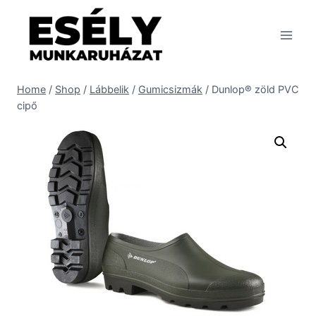
Skip
to
content
Home
/
Shop
/
Lábbelik
/
Gumicsizmák
/
Dunlop® zöld PVC
cipő