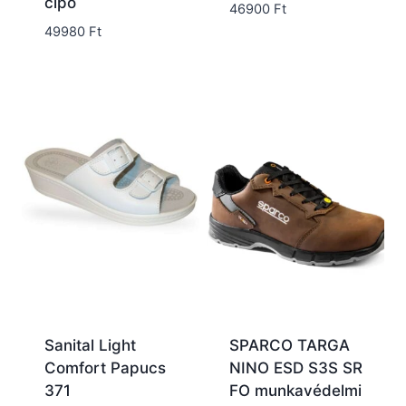
cipő
46900
Ft
49980
Ft
Sanital Light
SPARCO TARGA
Comfort Papucs
NINO ESD S3S SR
371
FO munkavédelmi