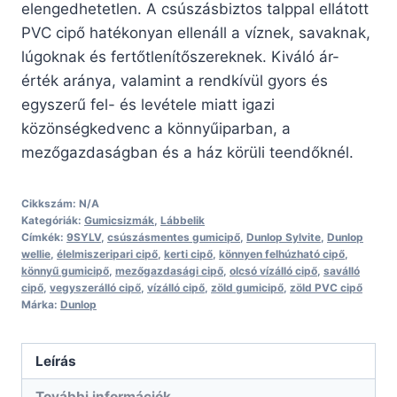
elengedhetetlen. A csúszásbiztos talppal ellátott
PVC cipő hatékonyan ellenáll a víznek, savaknak,
lúgoknak és fertőtlenítőszereknek. Kiváló ár-
érték aránya, valamint a rendkívül gyors és
egyszerű fel- és levétele miatt igazi
közönségkedvenc a könnyűiparban, a
mezőgazdaságban és a ház körüli teendőknél.
Cikkszám:
N/A
Kategóriák:
Gumicsizmák
,
Lábbelik
Címkék:
9SYLV
,
csúszásmentes gumicipő
,
Dunlop Sylvite
,
Dunlop
wellie
,
élelmiszeripari cipő
,
kerti cipő
,
könnyen felhúzható cipő
,
könnyű gumicipő
,
mezőgazdasági cipő
,
olcsó vízálló cipő
,
saválló
cipő
,
vegyszerálló cipő
,
vízálló cipő
,
zöld gumicipő
,
zöld PVC cipő
Márka:
Dunlop
Leírás
További információk