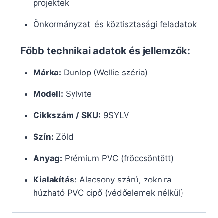
projektek
Önkormányzati és köztisztasági feladatok
Főbb technikai adatok és jellemzők:
Márka:
Dunlop (Wellie széria)
Modell:
Sylvite
Cikkszám / SKU:
9SYLV
Szín:
Zöld
Anyag:
Prémium PVC (fröccsöntött)
Kialakítás:
Alacsony szárú, zoknira
húzható PVC cipő (védőelemek nélkül)