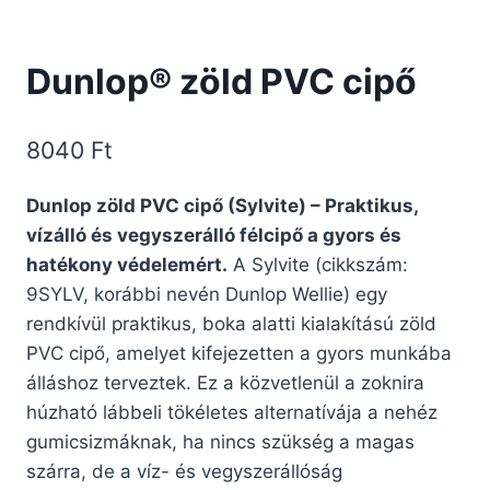
Dunlop® zöld PVC cipő
8040
Ft
Dunlop zöld PVC cipő (Sylvite) – Praktikus,
vízálló és vegyszerálló félcipő a gyors és
hatékony védelemért.
A Sylvite (cikkszám:
9SYLV, korábbi nevén Dunlop Wellie) egy
rendkívül praktikus, boka alatti kialakítású zöld
PVC cipő, amelyet kifejezetten a gyors munkába
álláshoz terveztek. Ez a közvetlenül a zoknira
húzható lábbeli tökéletes alternatívája a nehéz
gumicsizmáknak, ha nincs szükség a magas
szárra, de a víz- és vegyszerállóság