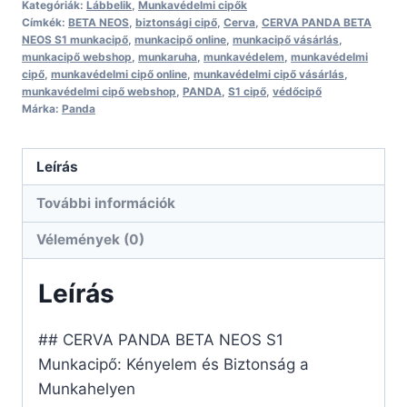
Kategóriák:
Lábbelik
,
Munkavédelmi cipők
Címkék:
BETA NEOS
,
biztonsági cipő
,
Cerva
,
CERVA PANDA BETA
NEOS S1 munkacipő
,
munkacipő online
,
munkacipő vásárlás
,
munkacipő webshop
,
munkaruha
,
munkavédelem
,
munkavédelmi
cipő
,
munkavédelmi cipő online
,
munkavédelmi cipő vásárlás
,
munkavédelmi cipő webshop
,
PANDA
,
S1 cipő
,
védőcipő
Márka:
Panda
Leírás
További információk
Vélemények (0)
Leírás
## CERVA PANDA BETA NEOS S1
Munkacipő: Kényelem és Biztonság a
Munkahelyen