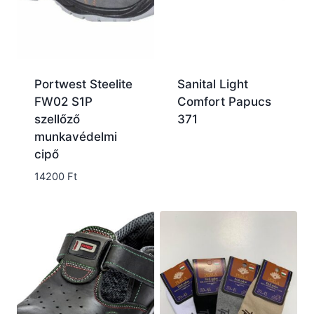
Portwest Steelite
Sanital Light
FW02 S1P
Comfort Papucs
szellőző
371
munkavédelmi
cipő
14200
Ft