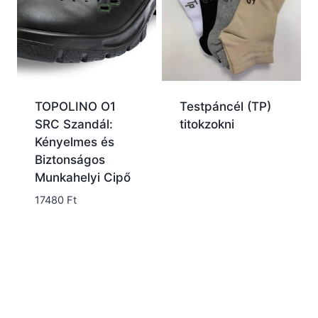
TOPOLINO O1
Testpáncél (TP)
SRC Szandál:
titokzokni
Kényelmes és
Biztonságos
Munkahelyi Cipő
17480
Ft