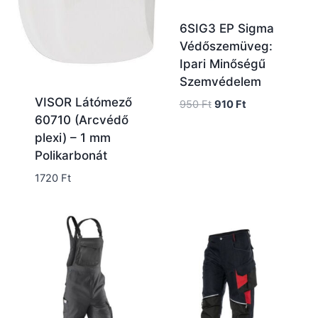
6SIG3 EP Sigma
Védőszemüveg:
Ipari Minőségű
Szemvédelem
VISOR Látómező
Original
Current
950
Ft
910
Ft
60710 (Arcvédő
price
price
was:
is:
plexi) – 1 mm
950 Ft.
910 Ft.
Polikarbonát
1720
Ft