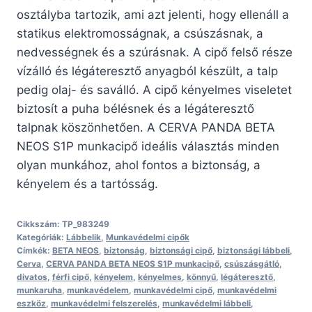
osztályba tartozik, ami azt jelenti, hogy ellenáll a
statikus elektromosságnak, a csúszásnak, a
nedvességnek és a szúrásnak. A cipő felső része
vízálló és légáteresztő anyagból készült, a talp
pedig olaj- és saválló. A cipő kényelmes viseletet
biztosít a puha bélésnek és a légáteresztő
talpnak köszönhetően. A CERVA PANDA BETA
NEOS S1P munkacipő ideális választás minden
olyan munkához, ahol fontos a biztonság, a
kényelem és a tartósság.
Cikkszám:
TP_983249
Kategóriák:
Lábbelik
,
Munkavédelmi cipők
Címkék:
BETA NEOS
,
biztonság
,
biztonsági cipő
,
biztonsági lábbeli
,
Cerva
,
CERVA PANDA BETA NEOS S1P munkacipő
,
csúszásgátló
,
divatos
,
férfi cipő
,
kényelem
,
kényelmes
,
könnyű
,
légáteresztő
,
munkaruha
,
munkavédelem
,
munkavédelmi cipő
,
munkavédelmi
eszköz
,
munkavédelmi felszerelés
,
munkavédelmi lábbeli
,