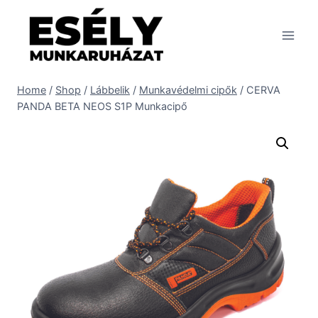
Skip
to
content
Home
/
Shop
/
Lábbelik
/
Munkavédelmi cipők
/
CERVA
PANDA BETA NEOS S1P Munkacipő