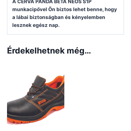
A CERVA PANDA BETA NEOS S1P
munkacipővel Ön biztos lehet benne, hogy
a lábai biztonságban és kényelemben
lesznek egész nap.
Érdekelhetnek még…