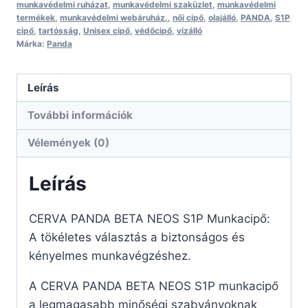
munkavédelmi ruházat
,
munkavédelmi szaküzlet
,
munkavédelmi
termékek
,
munkavédelmi webáruház.
,
női cipő
,
olajálló
,
PANDA
,
S1P
cipő
,
tartósság
,
Unisex cipő
,
védőcipő
,
vízálló
Márka:
Panda
Leírás
További információk
Vélemények (0)
Leírás
CERVA PANDA BETA NEOS S1P Munkacipő:
A tökéletes választás a biztonságos és
kényelmes munkavégzéshez.
A CERVA PANDA BETA NEOS S1P munkacipő
a legmagasabb minőségi szabványoknak